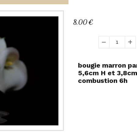
8,00
€
Quantité :
bougie marron par
5,6cm H et 3,8cm
combustion 6h