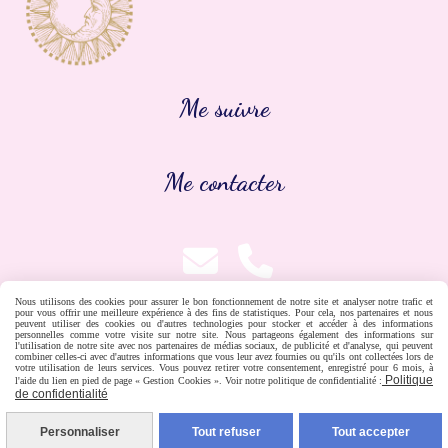
Me suivre
Me contacter


Nous utilisons des cookies pour assurer le bon fonctionnement de notre site et analyser notre trafic et
pour vous offrir une meilleure expérience à des fins de statistiques. Pour cela, nos partenaires et nous
peuvent utiliser des cookies ou d'autres technologies pour stocker et accéder à des informations
personnelles comme votre visite sur notre site. Nous partageons également des informations sur
l'utilisation de notre site avec nos partenaires de médias sociaux, de publicité et d'analyse, qui peuvent
combiner celles-ci avec d'autres informations que vous leur avez fournies ou qu'ils ont collectées lors de
votre utilisation de leurs services. Vous pouvez retirer votre consentement, enregistré pour 6 mois, à
Politique
l'aide du lien en pied de page « Gestion Cookies ». Voir notre politique de confidentialité :
de confidentialité
Mentions Légales
Conditions générales de vente
Politique de confidentialité
Gestion cookies
Mon Compte
Personnaliser
Tout refuser
Tout accepter
Créer un site internet