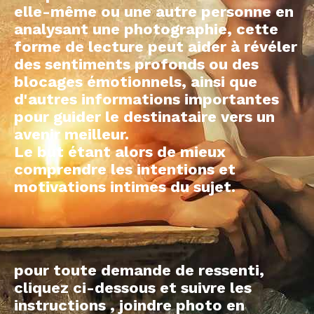
elle-même ou une autre personne en
analysant une photographie, cette
forme de lecture peut aider à révéler
des sentiments profonds ou des
blocages émotionnels, ainsi que
d'autres informations importantes
pour guider le destinataire vers un
avenir meilleur.
Le but étant alors de mieux
comprendre les intentions et
motivations intimes du sujet.
pour toute demande de ressenti,
cliquez ci-dessous et suivre les
instructions , joindre photo en