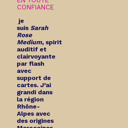
EN TOUTE
CONFIANCE
je
suis
Sarah
Rose
Medium
,
spirit
auditif et
clairvoyante
par flash
avec
support de
cartes
. J’ai
grandi dans
la région
Rhône-
Alpes avec
des origines
Marocaines.