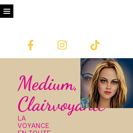
Panneau de gestion des cookies



Medium,
Clairvoyante
LA
VOYANCE