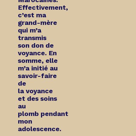
Effectivement,
c’est ma
grand-mère
qui m’a
transmis
son don de
voyance. En
somme, elle
m’a initié au
savoir-faire
de
la
voyance
et des soins
au
plomb
pendant
mon
adolescence.